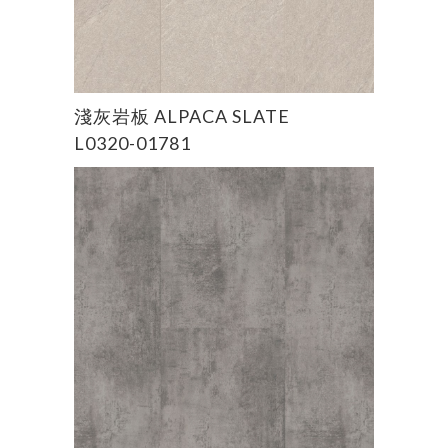
淺灰岩板 ALPACA SLATE
L0320-01781
READ MORE