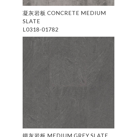
凝灰岩板 CONCRETE MEDIUM
SLATE
L0318-01782
READ MORE
鐵灰岩板 MEDIUM GREY SLATE