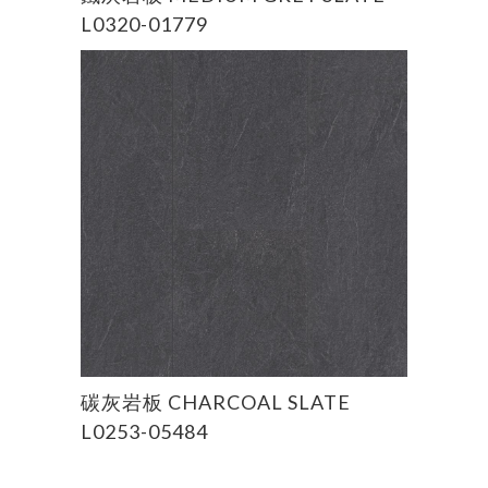
L0320-01779
READ MORE
碳灰岩板 CHARCOAL SLATE
L0253-05484