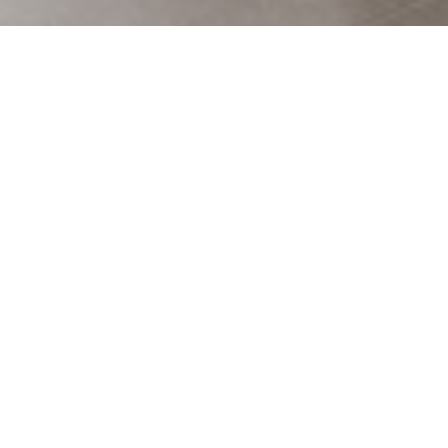
關於我們
A
bout
宜大木地板，是一家精工
於各式木地板產品及施工
的企業