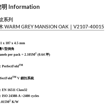
 Information
紋系列
 WARM GREY MANSION OAK｜V2107-40015
 x 187 x 4.5 mm
邊V型倒角
2
els per pack = 2.105M
(0.64 坪)
TM
：
PerfectFold
TM
ectFold
V 鎖扣系統
 16511 Class32
O 24388-A >2400 cycles
2
.015M
K/W