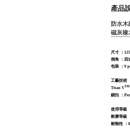
產品說明
防水木
磁灰橡木
尺寸 ：1251
倒角 ：四
包裝 ：9 pan
工藝技術 
TM
Titan V
鎖扣 ：Perf
使用等級 ：EN
耐磨等級 ：IS
耐熱性 ：0