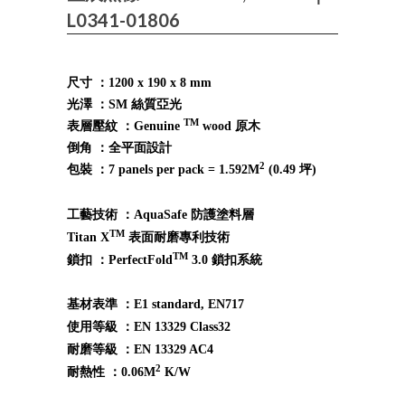
L0341-01806
尺寸 ：1200 x 190 x 8 mm
光澤 ：SM 絲質亞光
TM
表層壓紋 ：Genuine
wood 原木
倒角 ：全平面設計
2
包裝 ：7 panels per pack = 1.592M
(0.49 坪)
工藝技術 ：AquaSafe 防護塗料層
TM
Titan X
表面耐磨專利技術
TM
鎖扣 ：PerfectFold
3.0 鎖扣系統
基材表準 ：E1 standard, EN717
使用等級 ：EN 13329 Class32
耐磨等級 ：EN 13329 AC4
2
耐熱性 ：0.06M
K/W